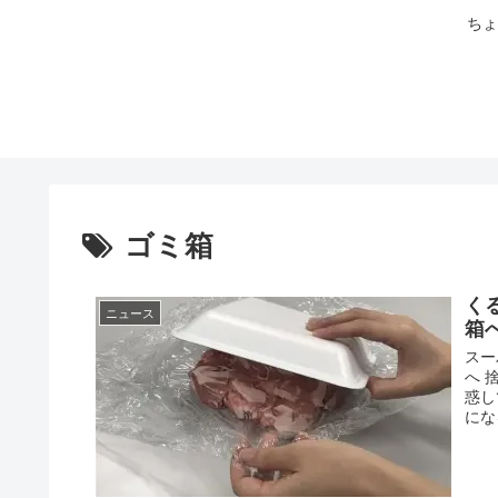
ちょ
ゴミ箱
く
ニュース
箱
スー
へ 
惑し
にな