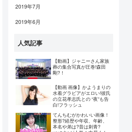
2019年7月
2019年6月
人気記事
【動画】ジャニーさん家族
葬の集合写真が圧巻!森田
剛?！
【動画 画像】かようまりの
水着グラビアがエロい!彼氏
の立花孝志氏との “夜”も告
白!フラッシュ
てんちむがかわいい画像！
整形?経歴や年収、年齢、
本名や弟は?昔は刺青?