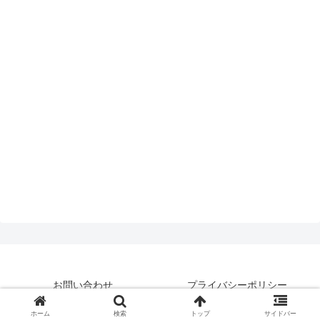
お問い合わせ
プライバシーポリシー
© 2019 はいえんどとぴっくす.
ホーム
検索
トップ
サイドバー