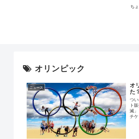
ちょ
オリンピック
オ
ニュース
た
つい
ト販
滅」
チケ