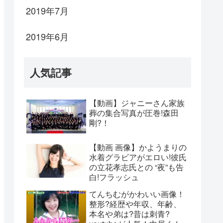
2019年7月
2019年6月
人気記事
【動画】ジャニーさん家族
葬の集合写真が圧巻!森田
剛?！
【動画 画像】かようまりの
水着グラビアがエロい!彼氏
の立花孝志氏との “夜”も告
白!フラッシュ
てんちむがかわいい画像！
整形?経歴や年収、年齢、
本名や弟は?昔は刺青?