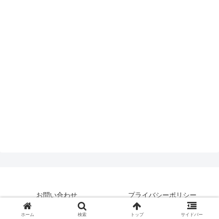
お問い合わせ
プライバシーポリシー
© 2019 はいえんどとぴっくす.
ホーム
検索
トップ
サイドバー