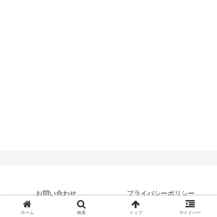
お問い合わせ
プライバシーポリシー
© 2019 はいえんどとぴっくす.
ホーム
検索
トップ
サイドバー