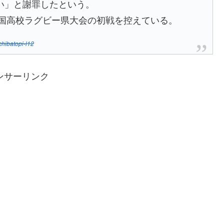
い」と謝罪したという。
全国高校ラグビー県大会の初戦を控えている。
hibatopi-l12
ンサーリンク