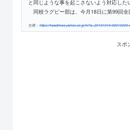
と同じような事を起こさないよう対応した
同校ラグビー部は、今月18日に第99回
引用：
https://headlines.yahoo.co.jp/hl?a=20191010-00010000-c
スポ