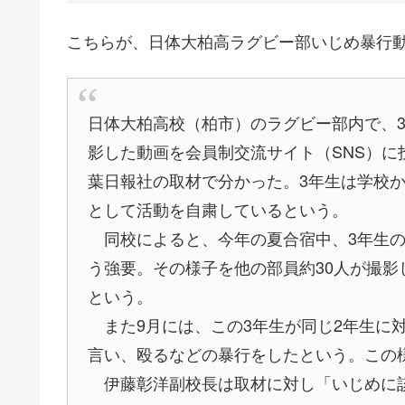
こちらが、日体大柏高ラグビー部いじめ暴行動
日体大柏高校（柏市）のラグビー部内で、
影した動画を会員制交流サイト（SNS）に
葉日報社の取材で分かった。3年生は学校
として活動を自粛しているという。
同校によると、今年の夏合宿中、3年生の
う強要。その様子を他の部員約30人が撮影
という。
また9月には、この3年生が同じ2年生に
言い、殴るなどの暴行をしたという。この様
伊藤彰洋副校長は取材に対し「いじめに該