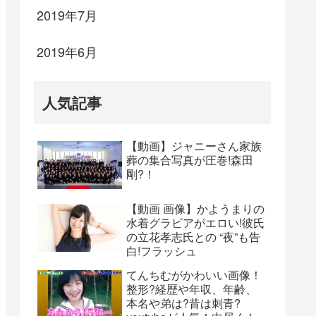
2019年7月
2019年6月
人気記事
【動画】ジャニーさん家族
葬の集合写真が圧巻!森田
剛?！
【動画 画像】かようまりの
水着グラビアがエロい!彼氏
の立花孝志氏との “夜”も告
白!フラッシュ
てんちむがかわいい画像！
整形?経歴や年収、年齢、
本名や弟は?昔は刺青?