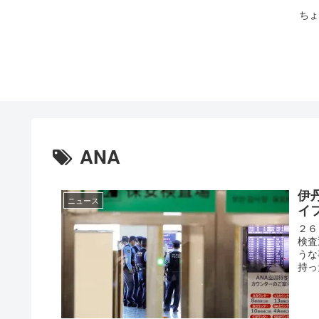
ちょ
ANA
伊
ニュース
イ
２６
検査
うな
持っ