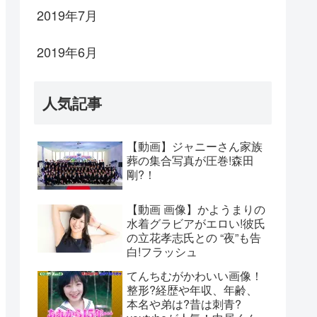
2019年7月
2019年6月
人気記事
【動画】ジャニーさん家族
葬の集合写真が圧巻!森田
剛?！
【動画 画像】かようまりの
水着グラビアがエロい!彼氏
の立花孝志氏との “夜”も告
白!フラッシュ
てんちむがかわいい画像！
整形?経歴や年収、年齢、
本名や弟は?昔は刺青?