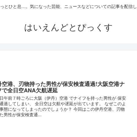
っとひと息…。気になった芸能、ニュースなどについての記事を配信し
はいえんどとぴっくす
丹空港、刃物持った男性が保安検査通過!大阪空港ナ
フで全日空ANA欠航遅延
日午前７時ごろに大阪（伊丹）空港 でナイフを持った男性が 保安
通過してしまい、 全日空は欠航や遅延が出ています。 なぜこのよ
事態になってしまったのでしょうか？ 今回はこの伊丹空港、刃物
た男性が保安検査通...