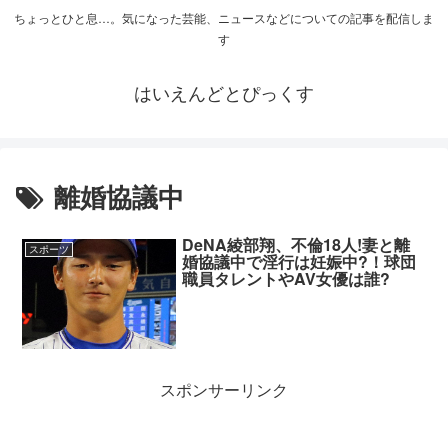
ちょっとひと息…。気になった芸能、ニュースなどについての記事を配信しま
す
はいえんどとぴっくす
離婚協議中
DeNA綾部翔、不倫18人!妻と離
スポーツ
婚協議中で淫行は妊娠中?！球団
職員タレントやAV女優は誰?
スポンサーリンク