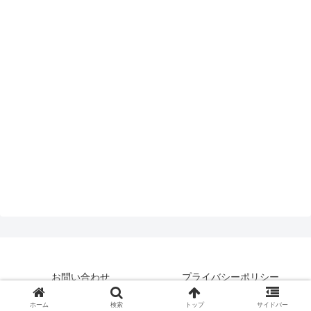
お問い合わせ
プライバシーポリシー
© 2019 はいえんどとぴっくす.
ホーム
検索
トップ
サイドバー