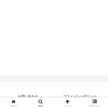
お問い合わせ
プライバシーポリシー
© 2019 はいえんどとぴっくす.
ホーム
検索
トップ
サイドバー