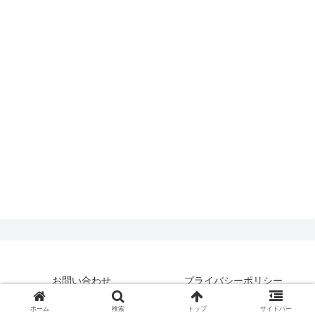
お問い合わせ
プライバシーポリシー
© 2019 はいえんどとぴっくす.
ホーム
検索
トップ
サイドバー