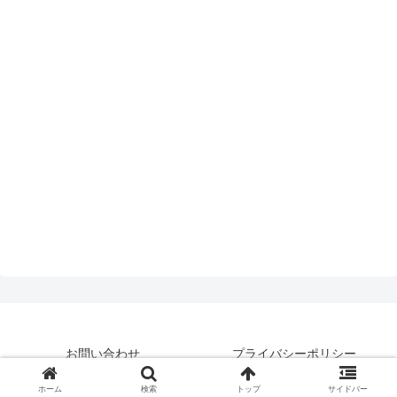
お問い合わせ
プライバシーポリシー
© 2019 はいえんどとぴっくす.
ホーム
検索
トップ
サイドバー