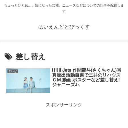
ちょっとひと息…。気になった芸能、ニュースなどについての記事を配信しま
す
はいえんどとぴっくす
差し替え
HiHi Jets 作間龍斗(さくちゃん)写
テレビ
真流出活動自粛で三井のリハウス
ＣＭ,動画,ポスターなど差し替え!
ジャニーズJr.
スポンサーリンク