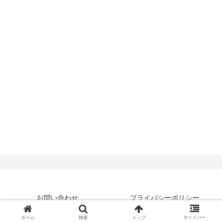
お問い合わせ
プライバシーポリシー
© 2019 はいえんどとぴっくす.
ホーム
検索
トップ
サイドバー