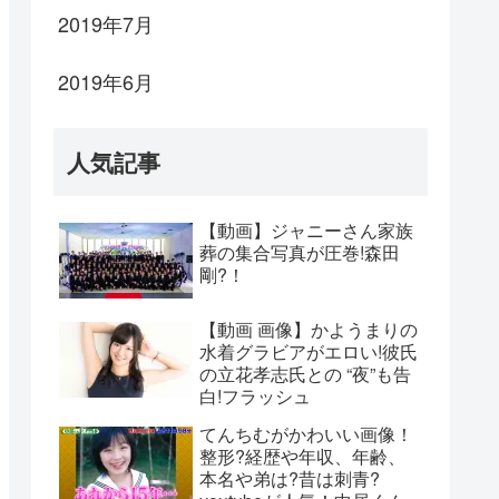
2019年7月
2019年6月
人気記事
【動画】ジャニーさん家族
葬の集合写真が圧巻!森田
剛?！
【動画 画像】かようまりの
水着グラビアがエロい!彼氏
の立花孝志氏との “夜”も告
白!フラッシュ
てんちむがかわいい画像！
整形?経歴や年収、年齢、
本名や弟は?昔は刺青?