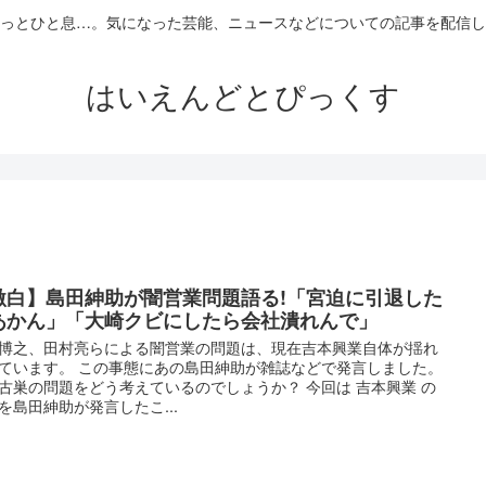
っとひと息…。気になった芸能、ニュースなどについての記事を配信し
はいえんどとぴっくす
激白】島田紳助が闇営業問題語る!「宮迫に引退した
あかん」「大崎クビにしたら会社潰れんで」
博之、田村亮らによる闇営業の問題は、現在吉本興業自体が揺れ
ています。 この事態にあの島田紳助が雑誌などで発言しました。
古巣の問題をどう考えているのでしょうか？ 今回は 吉本興業 の
を島田紳助が発言したこ...