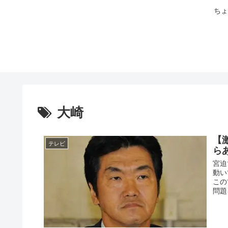
ちょ
大崎
【
テレビ
ら
宮迫
動い
この
問題