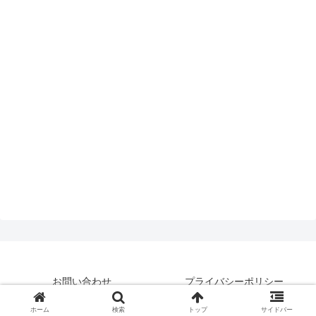
お問い合わせ
プライバシーポリシー
© 2019 はいえんどとぴっくす.
ホーム
検索
トップ
サイドバー