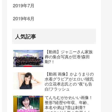
2019年7月
2019年6月
人気記事
【動画】ジャニーさん家族
葬の集合写真が圧巻!森田
剛?！
【動画 画像】かようまりの
水着グラビアがエロい!彼氏
の立花孝志氏との “夜”も告
白!フラッシュ
てんちむがかわいい画像！
整形?経歴や年収、年齢、
本名や弟は?昔は刺青?