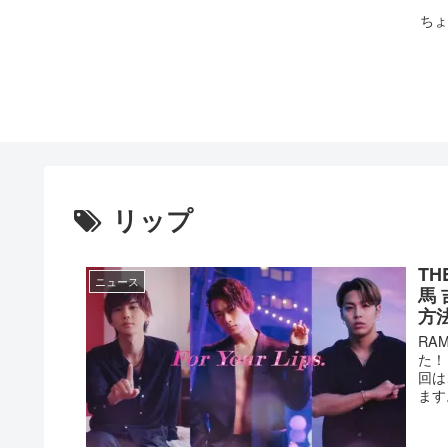
ちょ
リップ
TH
ニュース
馬
方
RA
た！
回は
ます。