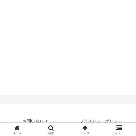
お問い合わせ
プライバシーポリシー
© 2019 はいえんどとぴっくす.
ホーム
検索
トップ
サイドバー