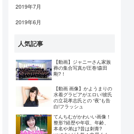
2019年7月
2019年6月
人気記事
【動画】ジャニーさん家族
葬の集合写真が圧巻!森田
剛?！
【動画 画像】かようまりの
水着グラビアがエロい!彼氏
の立花孝志氏との “夜”も告
白!フラッシュ
てんちむがかわいい画像！
整形?経歴や年収、年齢、
本名や弟は?昔は刺青?