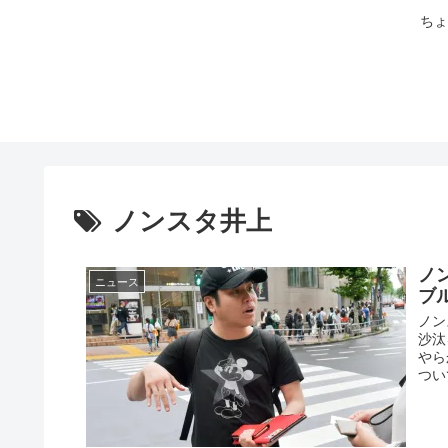
ちょ
ノンスタ井上
ノ
ニュース
ブ
ノン
沙汰
やら
つい