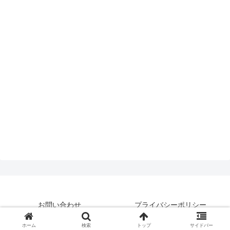
お問い合わせ
プライバシーポリシー
© 2019 はいえんどとぴっくす.
ホーム
検索
トップ
サイドバー