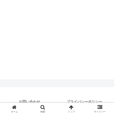
お問い合わせ
プライバシーポリシー
© 2019 はいえんどとぴっくす.
ホーム
検索
トップ
サイドバー