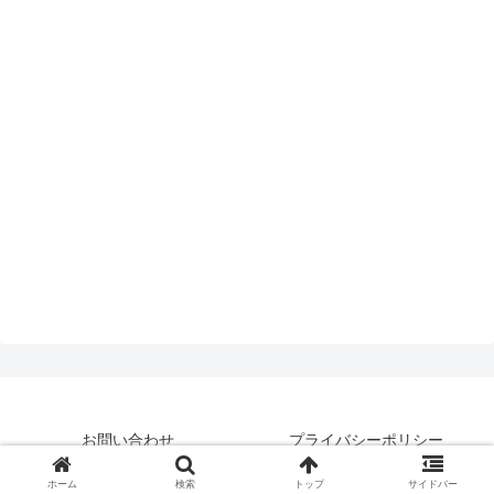
お問い合わせ
プライバシーポリシー
© 2019 はいえんどとぴっくす.
ホーム
検索
トップ
サイドバー