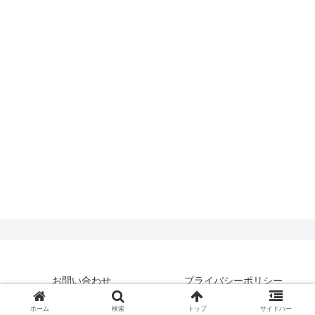
お問い合わせ
プライバシーポリシー
© 2019 はいえんどとぴっくす.
ホーム
検索
トップ
サイドバー